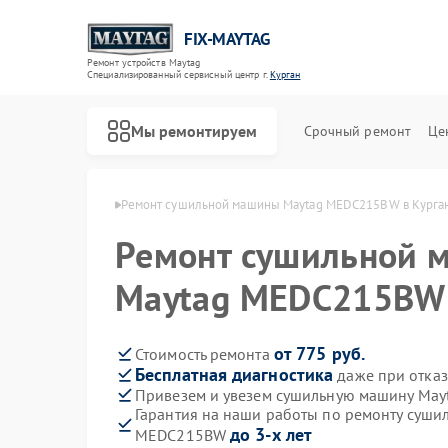
FIX-MAYTAG
Ремонт устройств Maytag
Специализированный cервисный центр г.
Курган
Мы ремонтируем
Срочный ремонт
Це
н Maytag в Кургане
Ремонт сушильной машины Maytag MEDC215BW в Курга
Ремонт сушильной 
Maytag MEDC215BW 
от 775 руб.
Стоимость ремонта
Бесплатная диагностика
даже при отказ
Ремонт стиральных машин Maytag
Ремонт холодильников Maytag
Ремонт посудомоечных машин Maytag
Ремонт микроволновых печей Maytag
Ремонт духовых шкафов Maytag
Ремонт кондиционеров Maytag
Привезем и увезем сушильную машину Ma
Гарантия на наши работы по ремонту суш
до 3-х лет
MEDC215BW