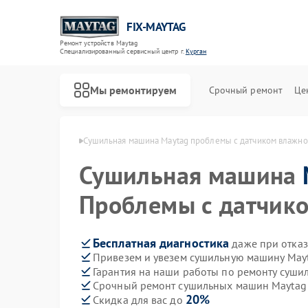
FIX-MAYTAG
Ремонт устройств Maytag
Специализированный cервисный центр г.
Курган
Мы ремонтируем
Срочный ремонт
Це
н Maytag в Кургане
Сушильная машина Maytag проблемы с датчиком влажно
Сушильная машина
Проблемы с датчик
Бесплатная диагностика
даже при отказ
Привезем и увезем сушильную машину May
Ремонт стиральных машин Maytag
Ремонт холодильников Maytag
Ремонт посудомоечных машин Maytag
Ремонт микроволновых печей Maytag
Ремонт духовых шкафов Maytag
Ремонт кондиционеров Maytag
Гарантия на наши работы по ремонту суш
Срочный ремонт сушильных машин Maytag 
20%
Скидка для вас до