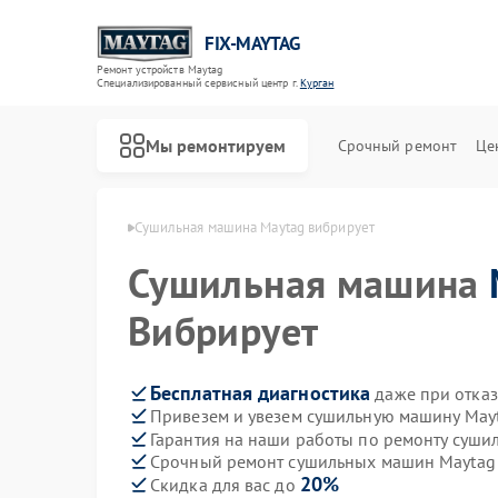
FIX-MAYTAG
Ремонт устройств Maytag
Специализированный cервисный центр г.
Курган
Мы ремонтируем
Срочный ремонт
Це
н Maytag в Кургане
Сушильная машина Maytag вибрирует
Сушильная машина
Вибрирует
Бесплатная диагностика
даже при отказ
Привезем и увезем сушильную машину May
Ремонт стиральных машин Maytag
Ремонт холодильников Maytag
Ремонт посудомоечных машин Maytag
Ремонт микроволновых печей Maytag
Ремонт духовых шкафов Maytag
Ремонт кондиционеров Maytag
Гарантия на наши работы по ремонту суш
Срочный ремонт сушильных машин Maytag 
20%
Скидка для вас до