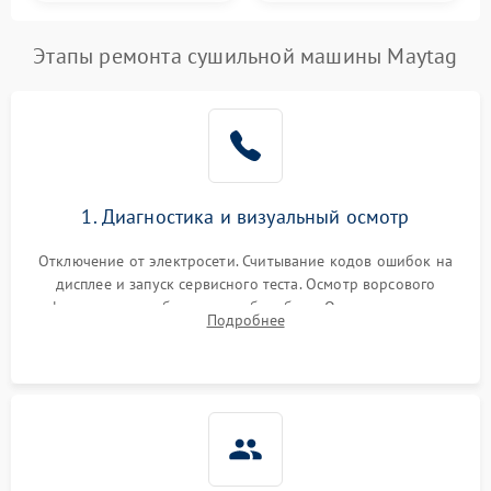
Этапы ремонта сушильной машины Maytag
1. Диагностика и визуальный осмотр
Отключение от электросети. Считывание кодов ошибок на
дисплее и запуск сервисного теста. Осмотр ворсового
фильтра, теплообменника и барабана. Опрос клиента о
Подробнее
неисправностях (не сушит, не крутит барабан, сильно шумит
или выдает ошибку).