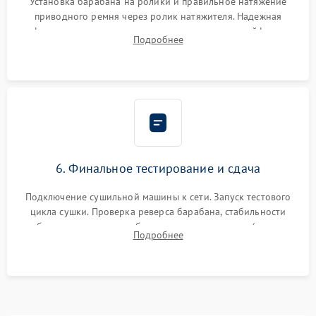
Установка барабана на ролики и правильное натяжение
приводного ремня через ролик натяжителя. Надежная
фиксация всех узлов, подключение клемм и шлейфов к
Подробнее
модулю управления. Монтаж корпусных панелей, люка и
верхней крышки устройства.
6. Финальное тестирование и сдача
Подключение сушильной машины к сети. Запуск тестового
цикла сушки. Проверка реверса барабана, стабильности
набора температуры, работы дренажного насоса (откачка
Подробнее
конденсата) и отсутствия посторонних скрипов, стуков или
вибраций.