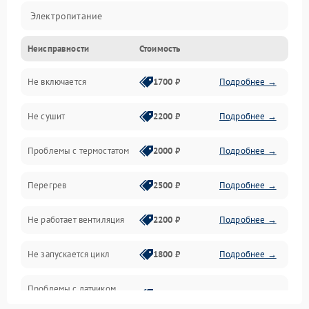
Электропитание
Неисправности
Стоимость
Нагрев
Не включается
1700 ₽
Подробнее →
Механические повреждения
Не сушит
2200 ₽
Подробнее →
Оптика
Проблемы с термостатом
2000 ₽
Подробнее →
Программное обеспечение
Перегрев
2500 ₽
Подробнее →
Датчики
Не работает вентиляция
2200 ₽
Подробнее →
Безопасность
Не запускается цикл
1800 ₽
Подробнее →
Проблемы с датчиком
2500 ₽
Подробнее →
влажности