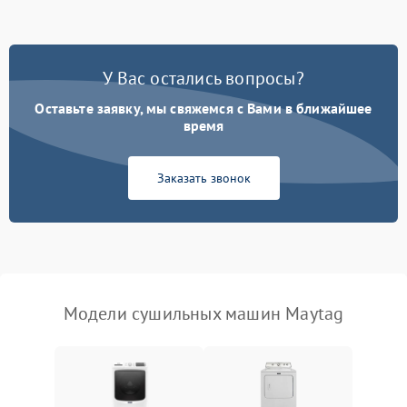
Не работает нагреватель
2500 ₽
Подробнее →
У Вас остались вопросы?
Проблемы с блоком
1800 ₽
Подробнее →
управления
Оставьте заявку, мы свяжемся с Вами в ближайшее
время
Не завершает программу
1500 ₽
Подробнее →
Заказать звонок
Зависает программа
1500 ₽
Подробнее →
Ошибка на дисплее
1290 ₽
Подробнее →
Модели сушильных машин Maytag