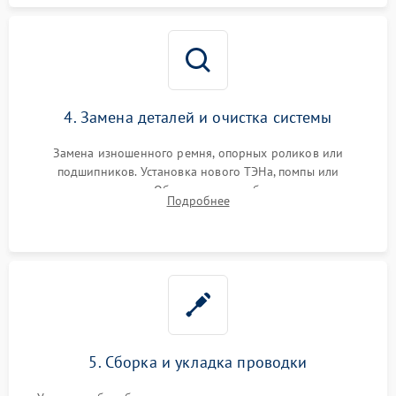
4. Замена деталей и очистка системы
Замена изношенного ремня, опорных роликов или
подшипников. Установка нового ТЭНа, помпы или
термодатчиков. Обязательная глубокая очистка
Подробнее
конденсатора, крыльчатки вентилятора и воздуховодов от
ворса. Восстановление платы управления.
5. Сборка и укладка проводки