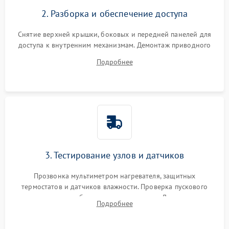
2. Разборка и обеспечение доступа
Снятие верхней крышки, боковых и передней панелей для
доступа к внутренним механизмам. Демонтаж приводного
ремня, панели управления и защитных кожухов.
Подробнее
Обеспечение свободного доступа к ТЭНу, компрессору,
двигателю и дренажной помпе.
3. Тестирование узлов и датчиков
Прозвонка мультиметром нагревателя, защитных
термостатов и датчиков влажности. Проверка пускового
конденсатора, обмоток мотора и помпы. Для машин с
Подробнее
тепловым насосом — диагностика работы компрессора и
оценка циркуляции хладагента.