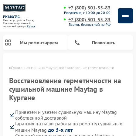
+7 (800) 301-55-83
Ежедневно, с 10:00 до 20:00
FIX-MAYTAG
+7 (800) 301-55-83
Ремонт устройств Maytag
Специализированный
Звонок бесплатный по РФ
cервисный центр г.
Курган
Мы ремонтируем
Позвонить
ргане
Сушильная машина Maytag восстановление герметичности
Восстановление герметичности на
сушильной машине Maytag в
Кургане
Ремонт стиральных машин Maytag
Ремонт посудомоечных машин Maytag
Ремонт духовых шкафов Maytag
Ремонт микроволновых печей Maytag
Привезем и увезем сушильную машину Maytag
собственной доставкой
Гарантия на наши работы по ремонту сушильных
до 3-х лет
машин Maytag
Срочный ремонт сушильных машин Maytag в